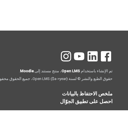
الكتل
تم الإنشاء باستخدام
Open LMS
، منتج مستند إلى.
Moodle
.
حقوق الطبع والنشر © لسنة {‎$a->year} Open LMS، جميع الحقوق محفوظة.
ملخص الاحتفاظ بالبيانات
احصل على تطبيق الجوّال